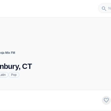
Sender
search
oja Mix FM
nbury, CT
Latin
Pop
favorite