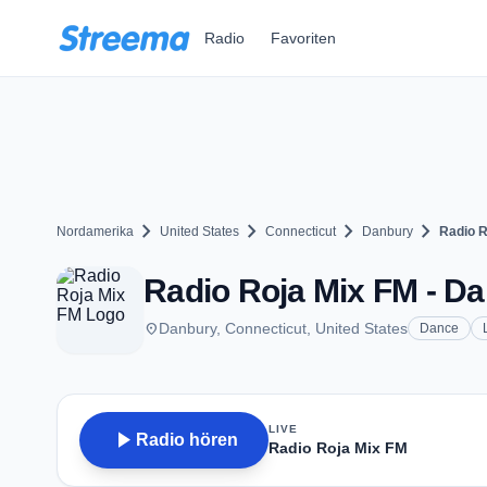
Zum Hauptinhalt springen
Radio
Favoriten
chevron_right
chevron_right
chevron_right
chevron_right
Nordamerika
United States
Connecticut
Danbury
Radio R
Radio Roja Mix FM - Da
place
Danbury, Connecticut, United States
Dance
LIVE
play_arrow
Radio hören
Radio Roja Mix FM