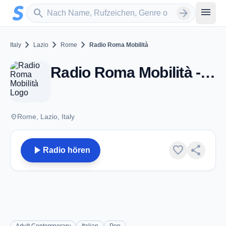
Zum Hauptinhalt springen
Sender suchen
menu
search
arrow_forward
chevron_right
chevron_right
chevron_right
Italy
Lazio
Rome
Radio Roma Mobilità
Radio Roma Mobilità - Rome
place
Rome, Lazio, Italy
play_arrow
favorite
share
Radio hören