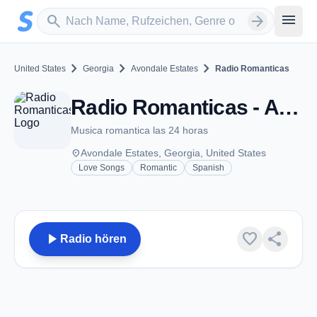
Zum Hauptinhalt springen
Sender suchen
menu
search
arrow_forward
chevron_right
chevron_right
chevron_right
United States
Georgia
Avondale Estates
Radio Romanticas
Radio Romanticas - Avondale Estates, GA
Musica romantica las 24 horas
place
Avondale Estates, Georgia, United States
Love Songs
Romantic
Spanish
play_arrow
favorite
share
Radio hören