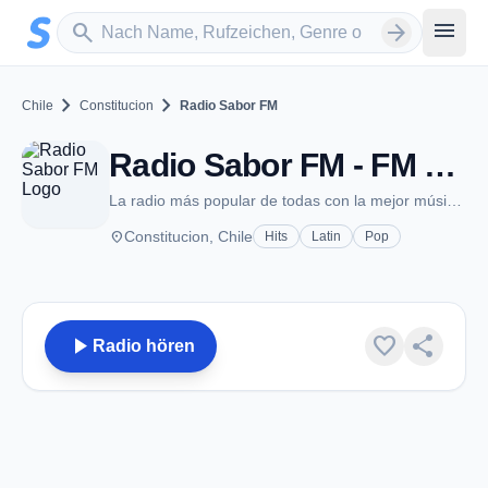
Zum Hauptinhalt springen
Sender suchen
menu
search
arrow_forward
chevron_right
chevron_right
Chile
Constitucion
Radio Sabor FM
Radio Sabor FM - FM 105.5 - Constitucion
La radio más popular de todas con la mejor música tropical del momento.
place
Constitucion, Chile
Hits
Latin
Pop
play_arrow
favorite
share
Radio hören