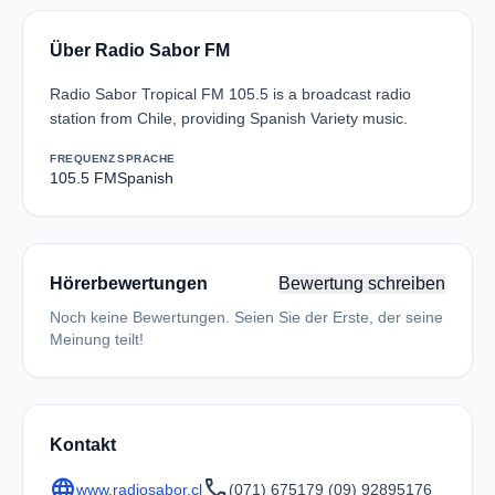
Über Radio Sabor FM
Radio Sabor Tropical FM 105.5 is a broadcast radio
station from Chile, providing Spanish Variety music.
FREQUENZ
SPRACHE
105.5 FM
Spanish
Hörerbewertungen
Bewertung schreiben
Noch keine Bewertungen. Seien Sie der Erste, der seine
Meinung teilt!
Kontakt
language
call
www.radiosabor.cl
(071) 675179 (09) 92895176