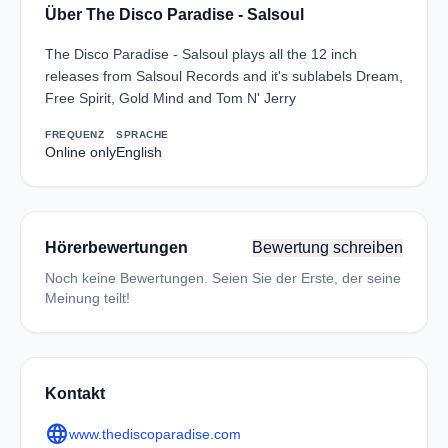
Über The Disco Paradise - Salsoul
The Disco Paradise - Salsoul plays all the 12 inch
releases from Salsoul Records and it's sublabels Dream,
Free Spirit, Gold Mind and Tom N' Jerry
FREQUENZ
SPRACHE
Online only
English
Hörerbewertungen
Bewertung schreiben
Noch keine Bewertungen. Seien Sie der Erste, der seine
Meinung teilt!
Kontakt
language
www.thediscoparadise.com