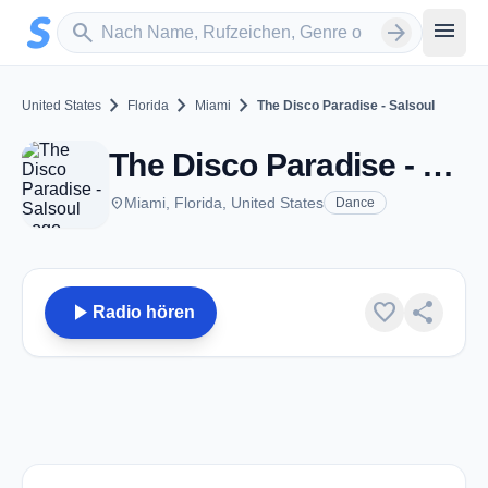
Zum Hauptinhalt springen
Sender suchen
menu
search
arrow_forward
chevron_right
chevron_right
chevron_right
United States
Florida
Miami
The Disco Paradise - Salsoul
The Disco Paradise - Salsoul - Miami, FL
place
Miami, Florida, United States
Dance
play_arrow
favorite
share
Radio hören