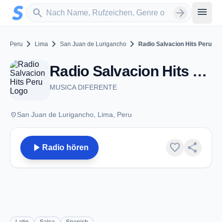
Zum Hauptinhalt springen
Sender suchen
menu
search
arrow_forward
chevron_right
chevron_right
chevron_right
Peru
Lima
San Juan de Lurigancho
Radio Salvacion Hits Peru
Radio Salvacion Hits Peru - San Juan de Lurigancho
MUSICA DIFERENTE
place
San Juan de Lurigancho, Lima, Peru
play_arrow
favorite
share
Radio hören