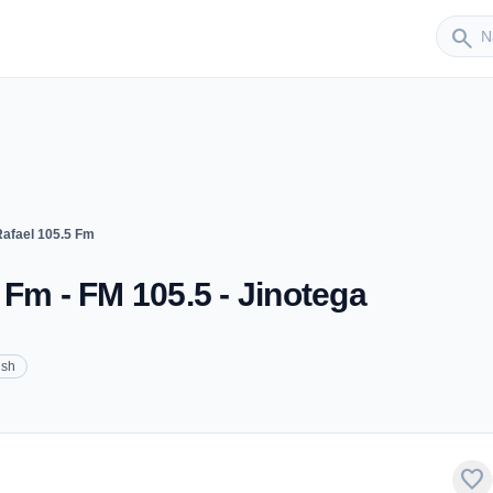
Sender
search
Rafael 105.5 Fm
 Fm - FM 105.5 - Jinotega
ish
favorite