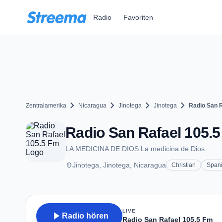
Zum Hauptinhalt springen
Radio
Favoriten
chevron_right
chevron_right
chevron_right
chevron_right
Zentralamerika
Nicaragua
Jinotega
Jinotega
Radio San 
Radio San Rafael 105.5
LA MEDICINA DE DIOS La medicina de Dios
place
Jinotega, Jinotega, Nicaragua
Christian
Span
LIVE
play_arrow
Radio hören
Radio San Rafael 105.5 Fm