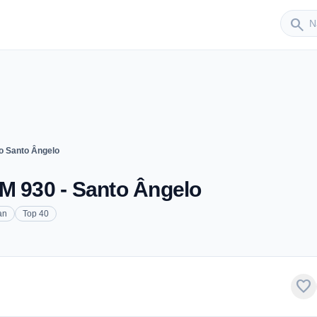
Sender
search
o Santo Ângelo
M 930 - Santo Ângelo
an
Top 40
favorite