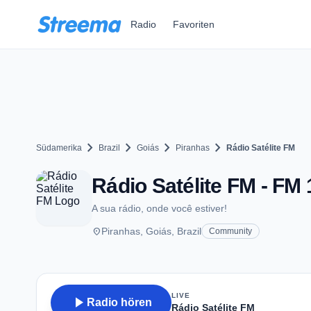
Zum Hauptinhalt springen
Radio
Favoriten
chevron_right
chevron_right
chevron_right
chevron_right
Südamerika
Brazil
Goiás
Piranhas
Rádio Satélite FM
Rádio Satélite FM - FM 
A sua rádio, onde você estiver!
place
Piranhas, Goiás, Brazil
Community
LIVE
play_arrow
Radio hören
Rádio Satélite FM