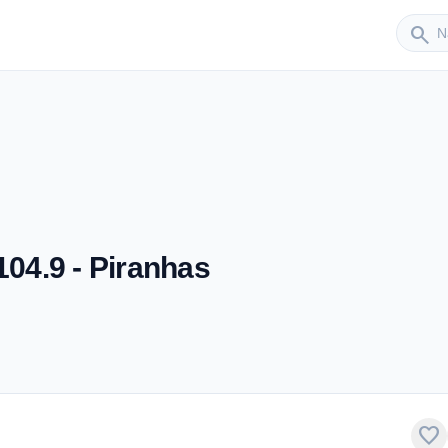
Sender
search
104.9 - Piranhas
favorite