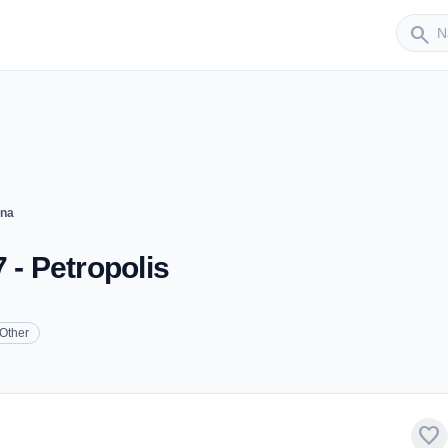
Sender
search
ana
 - Petropolis
Other
favorite