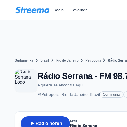
Zum Hauptinhalt springen
Radio
Favoriten
chevron_right
chevron_right
chevron_right
chevron_right
Südamerika
Brazil
Rio de Janeiro
Petropolis
Rádio Serr
Rádio Serrana - FM 98.7
A galera se encontra aqui!
place
Petropolis, Rio de Janeiro, Brazil
Community
LIVE
play_arrow
Radio hören
Rádio Serrana