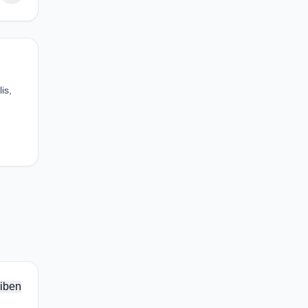
is,
iben