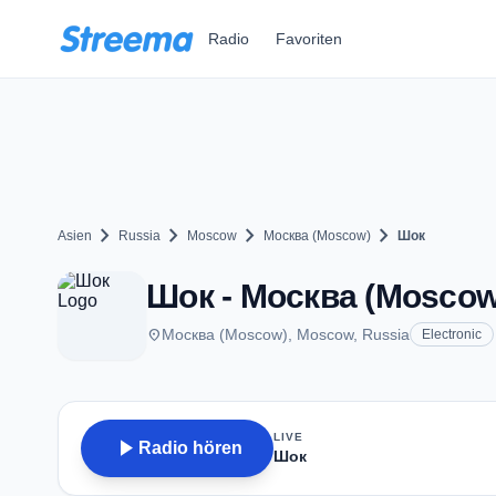
Zum Hauptinhalt springen
Radio
Favoriten
chevron_right
chevron_right
chevron_right
chevron_right
Asien
Russia
Moscow
Москва (Moscow)
Шок
Шок - Москва (Moscow
place
Москва (Moscow), Moscow, Russia
Electronic
LIVE
play_arrow
Radio hören
Шок