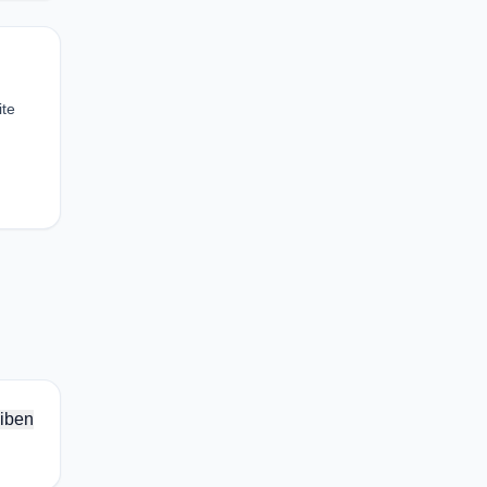
ite
iben