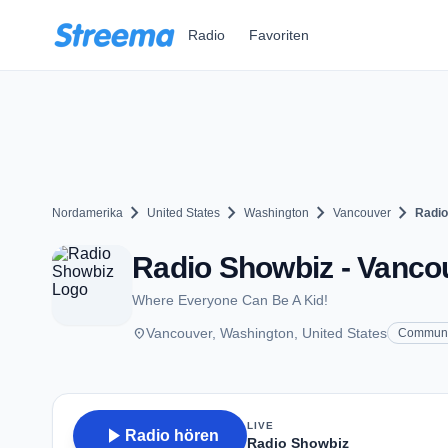
Zum Hauptinhalt springen
Radio
Favoriten
chevron_right
chevron_right
chevron_right
chevron_right
Nordamerika
United States
Washington
Vancouver
Radio
Radio Showbiz - Vanco
Where Everyone Can Be A Kid!
place
Vancouver, Washington, United States
Communi
LIVE
play_arrow
Radio hören
Radio Showbiz