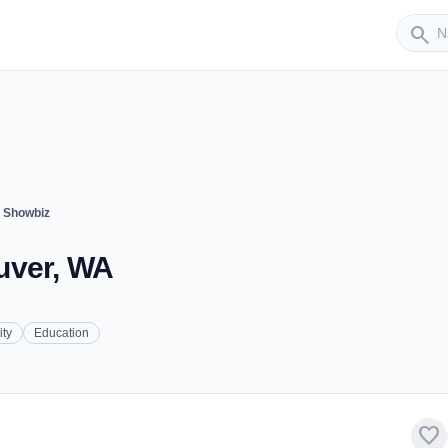
Sender
search
 Showbiz
uver, WA
ty
Education
favorite