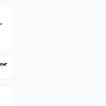
io
iben