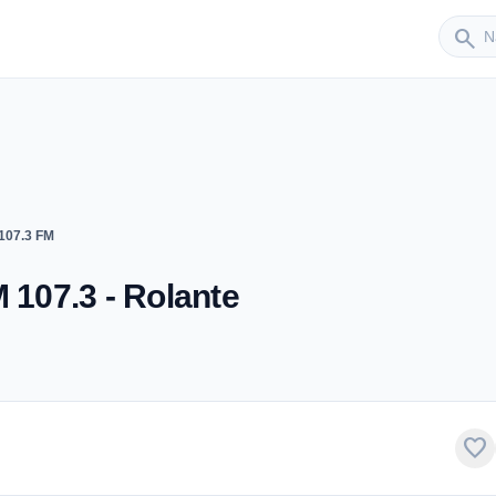
Sender
search
 107.3 FM
 107.3 - Rolante
favorite