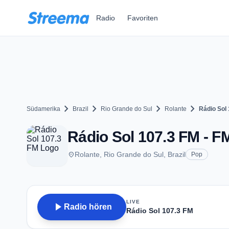
Zum Hauptinhalt springen
Radio
Favoriten
chevron_right
chevron_right
chevron_right
chevron_right
Südamerika
Brazil
Rio Grande do Sul
Rolante
Rádio Sol
Rádio Sol 107.3 FM - FM
place
Rolante, Rio Grande do Sul, Brazil
Pop
LIVE
play_arrow
Radio hören
Rádio Sol 107.3 FM