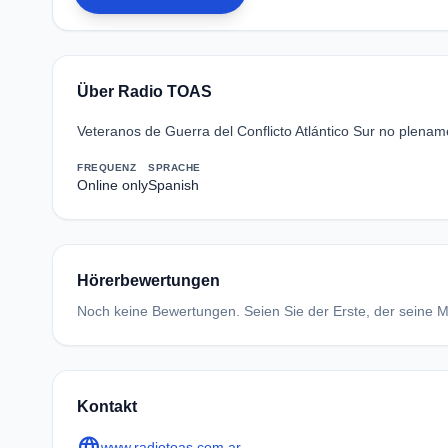
Über Radio TOAS
Veteranos de Guerra del Conflicto Atlántico Sur no plena
FREQUENZ
SPRACHE
Online only
Spanish
Hörerbewertungen
Noch keine Bewertungen. Seien Sie der Erste, der seine Me
Kontakt
language
www.radiotoas.com.ar