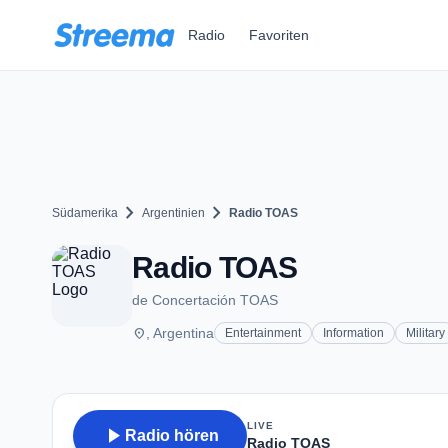
Zum Hauptinhalt springen
Radio
Favoriten
chevron_right
chevron_right
Südamerika
Argentinien
Radio TOAS
Radio TOAS
de Concertación TOAS
place
, Argentina
Entertainment
Information
Military
LIVE
play_arrow
Radio hören
Radio TOAS