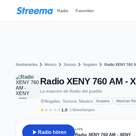
Zum Hauptinhalt springen
Radio
Favoriten
chevron_right
chevron_right
chevron_right
chevron_right
Nordamerika
Mexico
Sonora
Nogales
Radio XENY 760 
Radio XENY 760 AM - X
La estacion de Radio del pueblo
place
Nogales, Sonora, Mexico
Grupera
Mexican Re
star
star
star
star
star
1.0
· 1 Bewertungen
LIVE
play_arrow
Radio hören
Radio XENY 760 AM - XENY