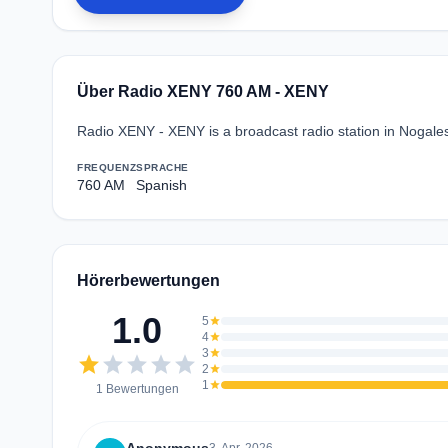
Über Radio XENY 760 AM - XENY
Radio XENY - XENY is a broadcast radio station in Nogale
FREQUENZ
SPRACHE
760 AM
Spanish
Hörerbewertungen
1.0
5
star
4
star
3
star
star
star
star
star
star
2
star
1
star
1 Bewertungen