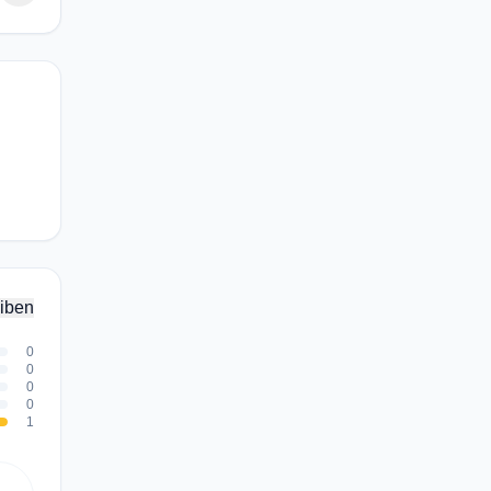
iben
0
0
0
0
1