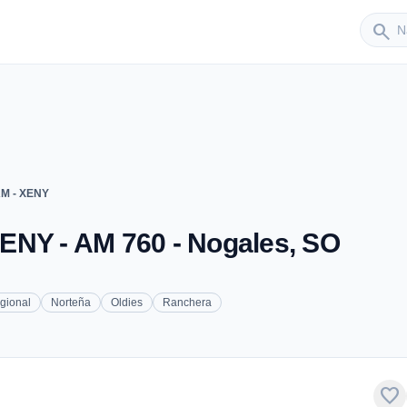
Sender
search
AM - XENY
ENY - AM 760 - Nogales, SO
gional
Norteña
Oldies
Ranchera
favorite