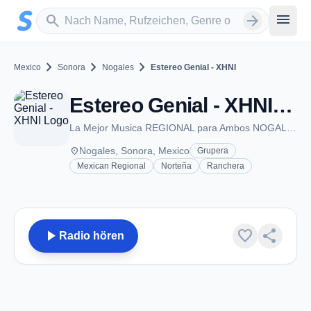
Zum Hauptinhalt springen
Sender suchen
menu
search
arrow_forward
chevron_right
chevron_right
chevron_right
Mexico
Sonora
Nogales
Estereo Genial - XHNI
Estereo Genial - XHNI - FM 105.1 - Nogales, SO
La Mejor Musica REGIONAL para Ambos NOGALES
place
Nogales, Sonora, Mexico
Grupera
Mexican Regional
Norteña
Ranchera
play_arrow
favorite
share
Radio hören