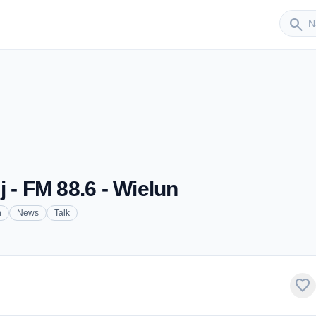
Sender
search
 - FM 88.6 - Wielun
n
News
Talk
favorite