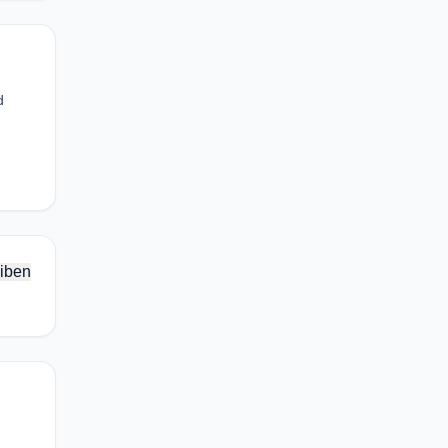
d
iben