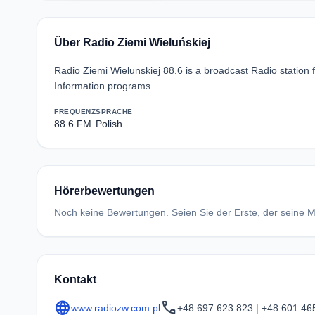
Über Radio Ziemi Wieluńskiej
Radio Ziemi Wielunskiej 88.6 is a broadcast Radio statio
Information programs.
FREQUENZ
SPRACHE
88.6 FM
Polish
Hörerbewertungen
Noch keine Bewertungen. Seien Sie der Erste, der seine Me
Kontakt
language
call
www.radiozw.com.pl
+48 697 623 823 | +48 601 46