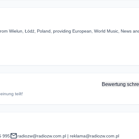
n from Wielun, Łódź, Poland, providing European, World Music, News an
Bewertung schre
inung teilt!
mail
5 995
radiozw@radiozw.com.pl | reklama@radiozw.com.pl