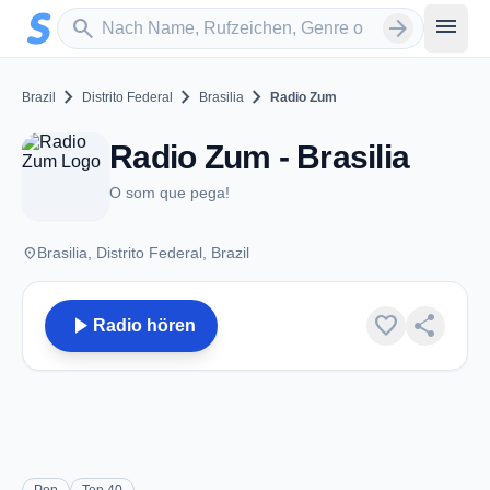
Zum Hauptinhalt springen
Sender suchen
menu
search
arrow_forward
chevron_right
chevron_right
chevron_right
Brazil
Distrito Federal
Brasilia
Radio Zum
Radio Zum - Brasilia
O som que pega!
place
Brasilia, Distrito Federal, Brazil
play_arrow
favorite
share
Radio hören