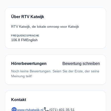
Über RTV Katwijk
RTV Katwijk, de lokale omroep voor Katwijk
FREQUENZ
SPRACHE
106.8 FM
English
Hörerbewertungen
Bewertung schreiben
Noch keine Bewertungen. Seien Sie der Erste, der seine
Meinung teilt!
Kontakt
language
call
www.rtvkatwijk.nl
(071) 401 35 51