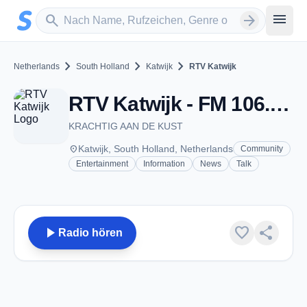
Zum Hauptinhalt springen
Sender suchen
menu
search
arrow_forward
chevron_right
chevron_right
chevron_right
Netherlands
South Holland
Katwijk
RTV Katwijk
RTV Katwijk - FM 106.8 - Katwijk
KRACHTIG AAN DE KUST
place
Katwijk, South Holland, Netherlands
Community
Entertainment
Information
News
Talk
play_arrow
favorite
share
Radio hören