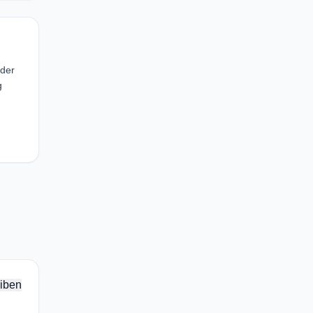
 der
g
iben