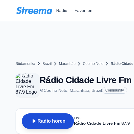
Zum Hauptinhalt springen
Radio
Favoriten
chevron_right
chevron_right
chevron_right
chevron_right
Südamerika
Brazil
Maranhão
Coelho Neto
Rádio Cidade 
Rádio Cidade Livre Fm 
place
Coelho Neto, Maranhão, Brazil
Community
LIVE
play_arrow
Radio hören
Rádio Cidade Livre Fm 87,9