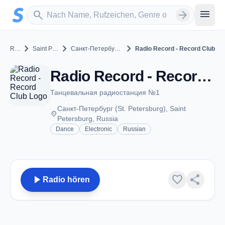
Zum Hauptinhalt springen
Sender suchen
menu
search
arrow_forward
chevron_right
chevron_right
chevron_right
Russia
Saint Petersburg
Санкт-Петербург (St. Petersburg)
Radio Record - Record Club
Radio Record - Record Club - Санкт-Петербург (St. Petersburg)
Танцевальная радиостанция №1
Санкт-Петербург (St. Petersburg), Saint
place
Petersburg, Russia
Dance
Electronic
Russian
play_arrow
favorite
share
Radio hören