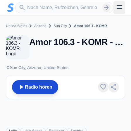
Zum Hauptinhalt springen
Sender suchen
menu
search
arrow_forward
chevron_right
chevron_right
chevron_right
United States
Arizona
Sun City
Amor 106.3 - KOMR
Amor 106.3 - KOMR - FM 106.3 - Sun City, AZ
place
Sun City, Arizona, United States
play_arrow
favorite
share
Radio hören