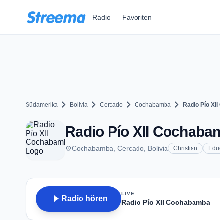
Zum Hauptinhalt springen
Radio
Favoriten
chevron_right
chevron_right
chevron_right
chevron_right
Südamerika
Bolivia
Cercado
Cochabamba
Radio Pío XI
Radio Pío XII Cochaba
place
Cochabamba, Cercado, Bolivia
Christian
Edu
LIVE
play_arrow
Radio hören
Radio Pío XII Cochabamba