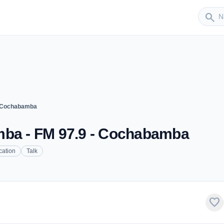
Sender
search
I Cochabamba
mba - FM 97.9 - Cochabamba
cation
Talk
favorite