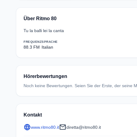
Über Ritmo 80
Tu la balli lei la canta
FREQUENZ
SPRACHE
88.3 FM
Italian
Hörerbewertungen
Noch keine Bewertungen. Seien Sie der Erste, der seine Me
Kontakt
language
mail
www.ritmo80.it
diretta@ritmo80.it