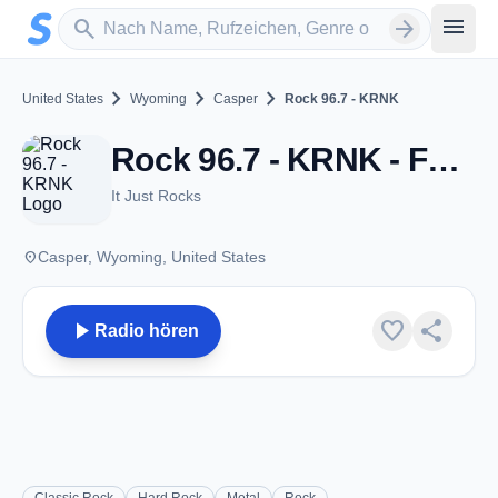
Zum Hauptinhalt springen
Sender suchen
menu
search
arrow_forward
chevron_right
chevron_right
chevron_right
United States
Wyoming
Casper
Rock 96.7 - KRNK
Rock 96.7 - KRNK - FM 96.7 - Casper, WY
It Just Rocks
place
Casper, Wyoming, United States
play_arrow
favorite
share
Radio hören