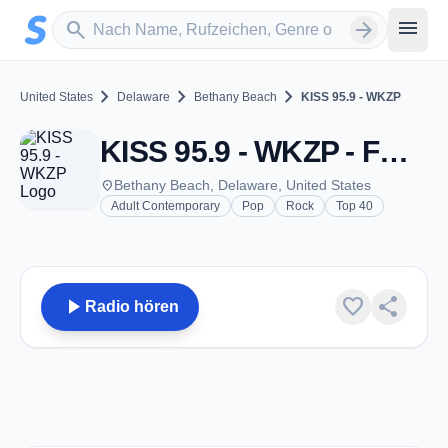
Zum Hauptinhalt springen
Sender suchen
menu
search
arrow_forward
chevron_right
chevron_right
chevron_right
United States
Delaware
Bethany Beach
KISS 95.9 - WKZP
KISS 95.9 - WKZP - FM 95.9 - Bethany Beach, DE
place
Bethany Beach, Delaware, United States
Adult Contemporary
Pop
Rock
Top 40
play_arrow
favorite
share
Radio hören