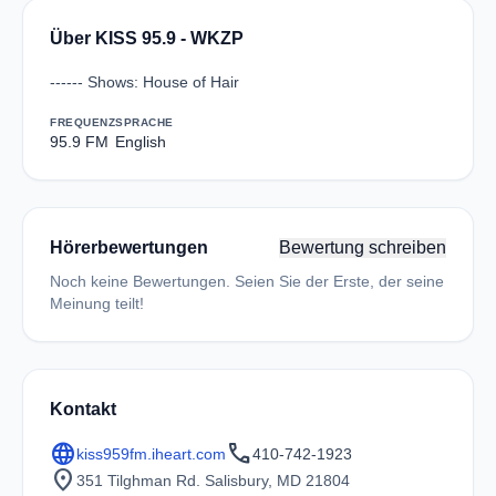
Über KISS 95.9 - WKZP
------ Shows: House of Hair
FREQUENZ
SPRACHE
95.9 FM
English
Hörerbewertungen
Bewertung schreiben
Noch keine Bewertungen. Seien Sie der Erste, der seine
Meinung teilt!
Kontakt
language
call
kiss959fm.iheart.com
410-742-1923
location_on
351 Tilghman Rd. Salisbury, MD 21804