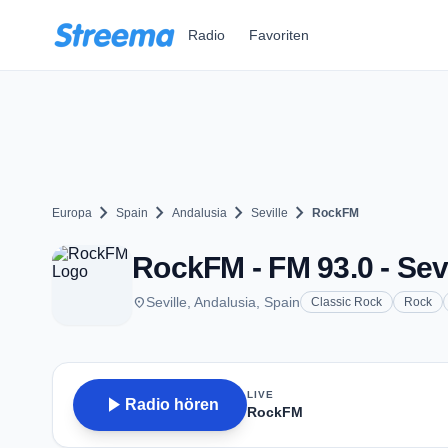
Zum Hauptinhalt springen
Radio
Favoriten
chevron_right
chevron_right
chevron_right
chevron_right
Europa
Spain
Andalusia
Seville
RockFM
RockFM - FM 93.0 - Sevi
place
Seville, Andalusia, Spain
Classic Rock
Rock
LIVE
play_arrow
Radio hören
RockFM