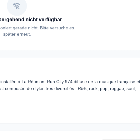
wifi_off
bergehend nicht verfügbar
oniert gerade nicht. Bitte versuche es
später erneut.
installée à La Réunion. Run City 974 diffuse de la musique française e
est composée de styles très diversifiés : R&B, rock, pop, reggae, soul,