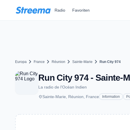
Zum Hauptinhalt springen
Radio
Favoriten
chevron_right
chevron_right
chevron_right
chevron_right
Europa
France
Réunion
Sainte-Marie
Run City 974
Run City 974 - Sainte-M
La radio de l'Océan Indien
place
Sainte-Marie, Réunion, France
Information
P