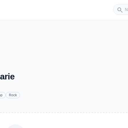
Sender
search
arie
op
Rock