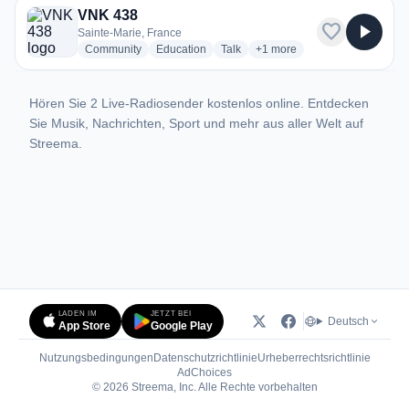
VNK 438
favorite
play_arrow
Sainte-Marie, France
radio stations
radio stations
radio stations
more genres for VNK 438
Community
Education
Talk
+1
more
Hören Sie 2 Live-Radiosender kostenlos online. Entdecken
Sie Musik, Nachrichten, Sport und mehr aus aller Welt auf
Streema.
LADEN IM
JETZT BEI
Deutsch
App Store
Google Play
Nutzungsbedingungen
Datenschutzrichtlinie
Urheberrechtsrichtlinie
(öffnet in neuem Tab)
AdChoices
© 2026 Streema, Inc. Alle Rechte vorbehalten