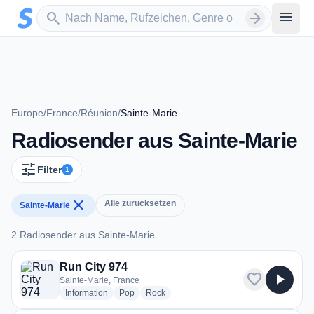
Zum Hauptinhalt springen
Sender suchen
menu
search
arrow_forward
Europe
/
France
/
Réunion
/
Sainte-Marie
Radiosender aus Sainte-Marie
tune
Filter
1
close
Alle zurücksetzen
Sainte-Marie
2 Radiosender aus Sainte-Marie
2 Radiosender aus Sainte-Marie
Run City 974
favorite
play_arrow
Sainte-Marie, France
radio stations
radio stations
radio stations
Information
Pop
Rock