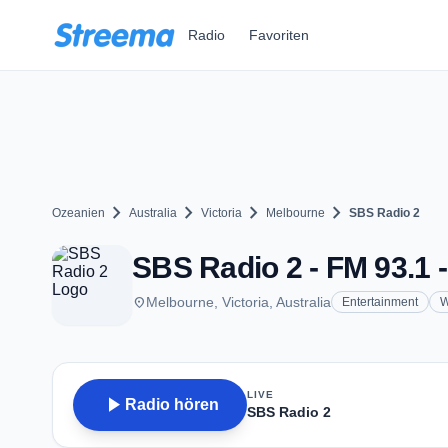
Zum Hauptinhalt springen
Radio
Favoriten
chevron_right
chevron_right
chevron_right
chevron_right
Ozeanien
Australia
Victoria
Melbourne
SBS Radio 2
SBS Radio 2 - FM 93.1 
place
Melbourne, Victoria, Australia
Entertainment
W
LIVE
play_arrow
Radio hören
SBS Radio 2