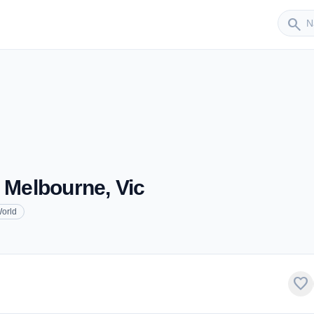
Sender
search
- Melbourne, Vic
orld
favorite