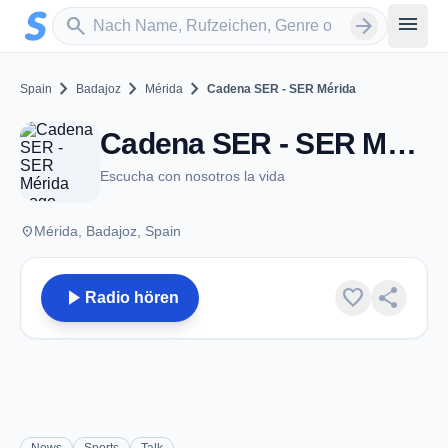
Zum Hauptinhalt springen
Sender suchen
menu
search
arrow_forward
chevron_right
chevron_right
chevron_right
Spain
Badajoz
Mérida
Cadena SER - SER Mérida
Cadena SER - SER Mérida - FM 95.6 - Mérida
Escucha con nosotros la vida
place
Mérida, Badajoz, Spain
play_arrow
favorite
share
Radio hören