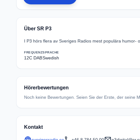
Über SR P3
I P3 hörs flera av Sveriges Radios mest populära humor-
FREQUENZ
SPRACHE
12C DAB
Swedish
Hörerbewertungen
Noch keine Bewertungen. Seien Sie der Erste, der seine Me
Kontakt
language
call
mail
sverigesradio.se
+46 8 784 50 00
p3digital@sr.s