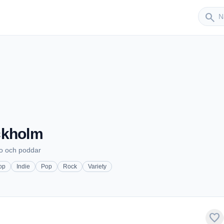
Sender
search
ckholm
io och poddar
op
Indie
Pop
Rock
Variety
favorite