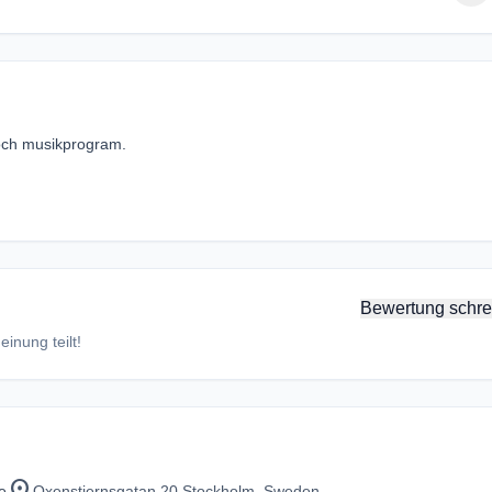
 och musikprogram.
Bewertung schre
inung teilt!
location_on
e
Oxenstiernsgatan 20 Stockholm, Sweden