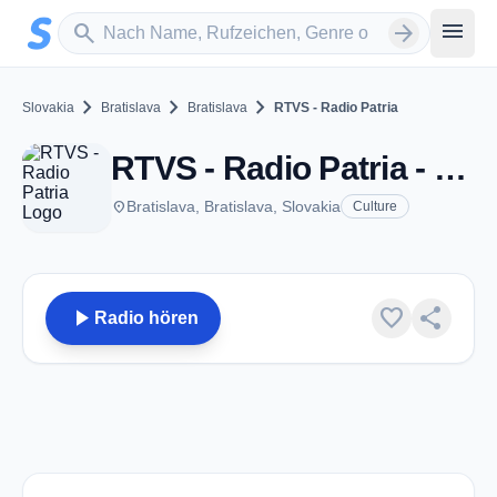
Zum Hauptinhalt springen
Sender suchen
menu
search
arrow_forward
chevron_right
chevron_right
chevron_right
Slovakia
Bratislava
Bratislava
RTVS - Radio Patria
RTVS - Radio Patria - Bratislava
place
Bratislava, Bratislava, Slovakia
Culture
play_arrow
favorite
share
Radio hören