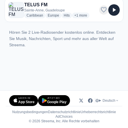
TELUS FM
favorite
play_arrow
Sainte-Anne, Guadeloupe
radio stations
radio stations
radio stations
more genres for TELUS FM
Caribbean
Europe
Hits
+1
more
Hören Sie 2 Live-Radiosender kostenlos online. Entdecken
Sie Musik, Nachrichten, Sport und mehr aus aller Welt auf
Streema.
LADEN IM
JETZT BEI
Deutsch
App Store
Google Play
Nutzungsbedingungen
Datenschutzrichtlinie
Urheberrechtsrichtlinie
(öffnet in neuem Tab)
AdChoices
© 2026 Streema, Inc. Alle Rechte vorbehalten