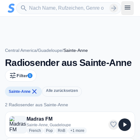
Zum Hauptinhalt springen
Sender suchen
menu
search
arrow_forward
Central America
/
Guadeloupe
/
Sainte-Anne
Radiosender aus Sainte-Anne
tune
Filter
1
close
Alle zurücksetzen
Sainte-Anne
2 Radiosender aus Sainte-Anne
2 Radiosender aus Sainte-Anne
Madras FM
favorite
play_arrow
Sainte-Anne, Guadeloupe
radio stations
radio stations
radio stations
more genres for Madras FM
French
Pop
RnB
+1
more