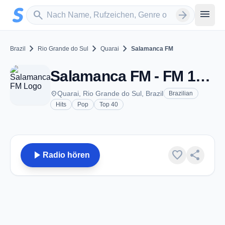
Zum Hauptinhalt springen
Sender suchen
menu
search
arrow_forward
chevron_right
chevron_right
chevron_right
Brazil
Rio Grande do Sul
Quarai
Salamanca FM
Salamanca FM - FM 101.3 - Quarai
place
Quarai, Rio Grande do Sul, Brazil
Brazilian
Hits
Pop
Top 40
play_arrow
favorite
share
Radio hören