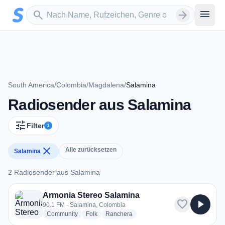
Zum Hauptinhalt springen
Sender suchen
menu
search
arrow_forward
South America
/
Colombia
/
Magdalena
/
Salamina
Radiosender aus Salamina
tune
Filter
1
close
Alle zurücksetzen
Salamina
2 Radiosender aus Salamina
2 Radiosender aus Salamina
Armonia Stereo Salamina
favorite
play_arrow
90.1 FM · Salamina, Colombia
radio stations
radio stations
radio stations
Community
Folk
Ranchera