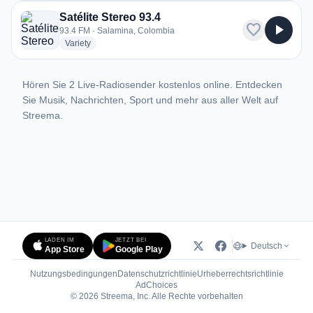
Satélite Stereo 93.4
favorite
play_arrow
93.4 FM · Salamina, Colombia
radio stations
Variety
Hören Sie 2 Live-Radiosender kostenlos online. Entdecken
Sie Musik, Nachrichten, Sport und mehr aus aller Welt auf
Streema.
LADEN IM
JETZT BEI
Deutsch
App Store
Google Play
Nutzungsbedingungen
Datenschutzrichtlinie
Urheberrechtsrichtlinie
(öffnet in neuem Tab)
AdChoices
© 2026 Streema, Inc. Alle Rechte vorbehalten