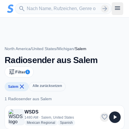
Zum Hauptinhalt springen
Sender suchen
menu
search
arrow_forward
North America
/
United States
/
Michigan
/
Salem
Radiosender aus Salem
tune
Filter
1
close
Alle zurücksetzen
Salem
1 Radiosender aus Salem
1 Radiosender aus Salem
WSDS
favorite
play_arrow
1480 AM · Salem, United States
radio stations
radio stations
Mexican Regional
Spanish