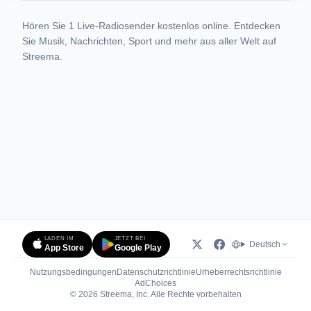
Hören Sie 1 Live-Radiosender kostenlos online. Entdecken
Sie Musik, Nachrichten, Sport und mehr aus aller Welt auf
Streema.
LADEN IM
JETZT BEI
Deutsch
App Store
Google Play
Nutzungsbedingungen
Datenschutzrichtlinie
Urheberrechtsrichtlinie
(öffnet in neuem Tab)
AdChoices
© 2026 Streema, Inc. Alle Rechte vorbehalten