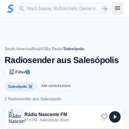
Zum Hauptinhalt springen
Sender suchen
menu
search
arrow_forward
South America
/
Brazil
/
São Paulo
/
Salesópolis
Radiosender aus Salesópolis
tune
Filter
1
close
Alle zurücksetzen
Salesópolis
2 Radiosender aus Salesópolis
2 Radiosender aus Salesópolis
Rádio Nascente FM
favorite
play_arrow
87.5 FM · Salesópolis, Brazil