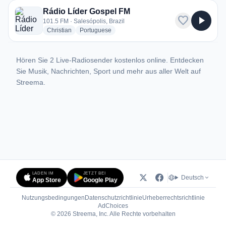
Rádio Líder Gospel FM
favorite
play_arrow
101.5 FM · Salesópolis, Brazil
radio stations
radio stations
Christian
Portuguese
Hören Sie 2 Live-Radiosender kostenlos online. Entdecken
Sie Musik, Nachrichten, Sport und mehr aus aller Welt auf
Streema.
LADEN IM
JETZT BEI
Deutsch
App Store
Google Play
Nutzungsbedingungen
Datenschutzrichtlinie
Urheberrechtsrichtlinie
(öffnet in neuem Tab)
AdChoices
© 2026 Streema, Inc. Alle Rechte vorbehalten