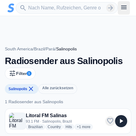
Zum Hauptinhalt springen
Sender suchen
menu
search
arrow_forward
South America
/
Brazil
/
Pará
/
Salinopolis
Radiosender aus Salinopolis
tune
Filter
1
close
Alle zurücksetzen
Salinopolis
1 Radiosender aus Salinopolis
1 Radiosender aus Salinopolis
Litoral FM Salinas
favorite
play_arrow
93.1 FM · Salinopolis, Brazil
radio stations
radio stations
radio stations
more genres for Litoral FM Salina
Brazilian
Country
Hits
+1
more