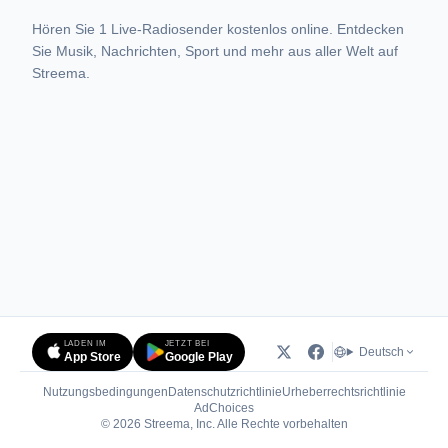
Hören Sie 1 Live-Radiosender kostenlos online. Entdecken
Sie Musik, Nachrichten, Sport und mehr aus aller Welt auf
Streema.
LADEN IM
JETZT BEI
Deutsch
App Store
Google Play
Nutzungsbedingungen
Datenschutzrichtlinie
Urheberrechtsrichtlinie
(öffnet in neuem Tab)
AdChoices
© 2026 Streema, Inc. Alle Rechte vorbehalten