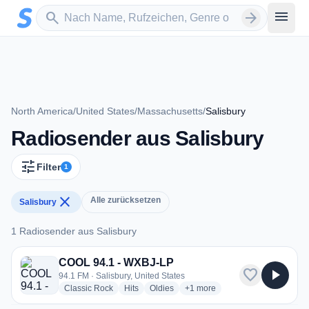
Zum Hauptinhalt springen
Sender suchen
menu
search
arrow_forward
North America
/
United States
/
Massachusetts
/
Salisbury
Radiosender aus Salisbury
tune
Filter
1
close
Alle zurücksetzen
Salisbury
1 Radiosender aus Salisbury
1 Radiosender aus Salisbury
COOL 94.1 - WXBJ-LP
favorite
play_arrow
94.1 FM · Salisbury, United States
radio stations
radio stations
radio stations
more genres for COOL 94.1 -
Classic Rock
Hits
Oldies
+1
more