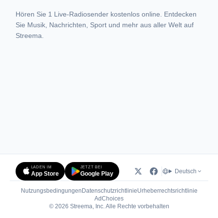
Hören Sie 1 Live-Radiosender kostenlos online. Entdecken
Sie Musik, Nachrichten, Sport und mehr aus aller Welt auf
Streema.
LADEN IM
JETZT BEI
Deutsch
App Store
Google Play
Nutzungsbedingungen
Datenschutzrichtlinie
Urheberrechtsrichtlinie
(öffnet in neuem Tab)
AdChoices
© 2026 Streema, Inc. Alle Rechte vorbehalten