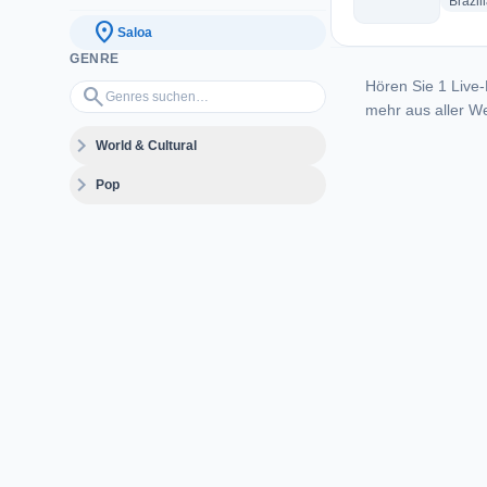
Brazil
location_on
Saloa
GENRE
Hören Sie 1 Live-
Genres suchen…
search
mehr aus aller We
expand_more
World & Cultural
expand_more
Pop