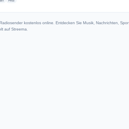
radio stations
radio stations
ian
Hits
Radiosender kostenlos online. Entdecken Sie Musik, Nachrichten, Spor
lt auf Streema.