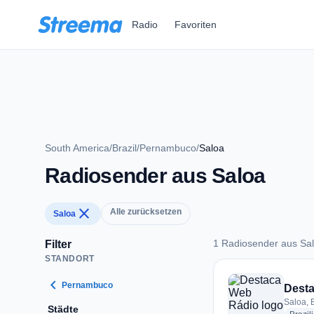
Zum Hauptinhalt springen
Radio
Favoriten
South America
/
Brazil
/
Pernambuco
/
Saloa
Radiosender aus Saloa
close
Alle zurücksetzen
Saloa
1 Radiosender aus Sa
Filter
STANDORT
1 Radiosender aus 
chevron_left
Pernambuco
Dest
Saloa, B
Städte