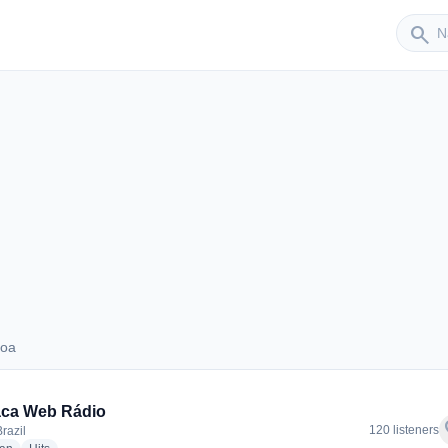
Sender
search
loa
Saloa
aca Web Rádio
f
120 listeners
razil