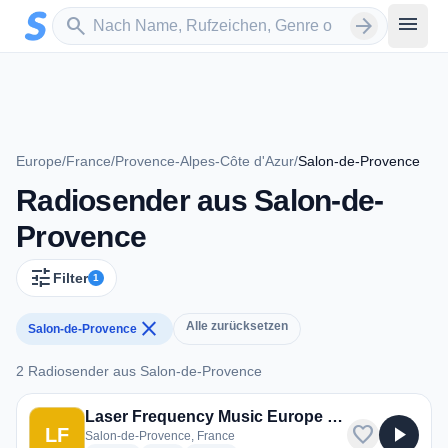
Zum Hauptinhalt springen
Sender suchen
menu
search
arrow_forward
Europe
/
France
/
Provence-Alpes-Côte d'Azur
/
Salon-de-Provence
Radiosender aus Salon-de-
Provence
tune
Filter
1
close
Alle zurücksetzen
Salon-de-Provence
2 Radiosender aus Salon-de-Provence
2 Radiosender aus Salon-de-Provence
Laser Frequency Music Europe - Laser FM Europe
favorite
play_arrow
LF
Salon-de-Provence, France