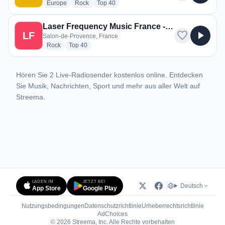
radio stations
radio stations
radio stations
Europe
Rock
Top 40
Laser Frequency Music France - Laser FM France
favorite
play_arrow
LF
Salon-de-Provence, France
radio stations
radio stations
Rock
Top 40
Hören Sie 2 Live-Radiosender kostenlos online. Entdecken
Sie Musik, Nachrichten, Sport und mehr aus aller Welt auf
Streema.
LADEN IM
JETZT BEI
Deutsch
App Store
Google Play
Nutzungsbedingungen
Datenschutzrichtlinie
Urheberrechtsrichtlinie
(öffnet in neuem Tab)
AdChoices
© 2026 Streema, Inc. Alle Rechte vorbehalten