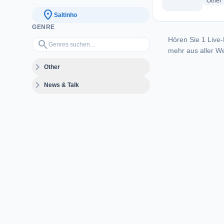
r
Other
location_on
Saltinho
GENRE
Hören Sie 1 Live-
Genres suchen…
search
mehr aus aller We
expand_more
Other
expand_more
News & Talk