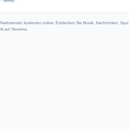
adio stations
radio stations
Variety
Radiosender kostenlos online. Entdecken Sie Musik, Nachrichten, Spor
lt auf Streema.