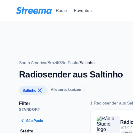
Zum Hauptinhalt springen
Radio
Favoriten
South America
/
Brazil
/
São Paulo
/
Saltinho
Radiosender aus Saltinho
close
Alle zurücksetzen
Saltinho
1 Radiosender aus Sal
Filter
STANDORT
1 Radiosender aus S
chevron_left
São Paulo
Rádio
107.9 FM
Städte