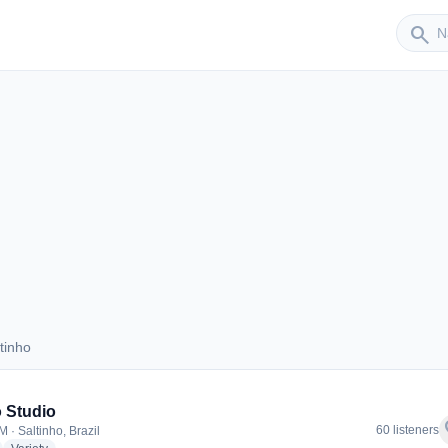
Sender
search
tinho
altinho
 Studio
f
60 listeners
 · Saltinho, Brazil