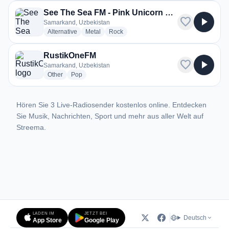
See The Sea FM - Pink Unicorn Radio
favorite
play_arrow
Samarkand, Uzbekistan
radio stations
radio stations
radio stations
Alternative
Metal
Rock
RustikOneFM
favorite
play_arrow
Samarkand, Uzbekistan
radio stations
radio stations
Other
Pop
Hören Sie 3 Live-Radiosender kostenlos online. Entdecken
Sie Musik, Nachrichten, Sport und mehr aus aller Welt auf
Streema.
LADEN IM
JETZT BEI
Deutsch
App Store
Google Play