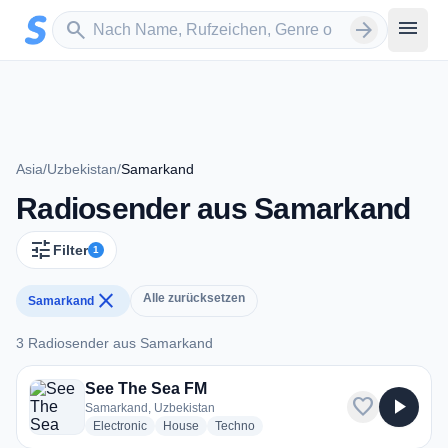
Zum Hauptinhalt springen
Sender suchen
menu
search
arrow_forward
Asia
/
Uzbekistan
/
Samarkand
Radiosender aus Samarkand
tune
Filter
1
close
Alle zurücksetzen
Samarkand
3 Radiosender aus Samarkand
3 Radiosender aus Samarkand
See The Sea FM
favorite
play_arrow
Samarkand, Uzbekistan
radio stations
radio stations
radio stations
Electronic
House
Techno