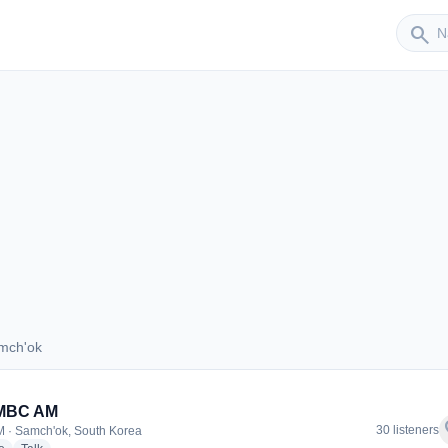
Sender
search
mch'ok
Samch'ok
MBC AM
f
30 listeners
 · Samch'ok, South Korea