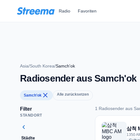
Zum Hauptinhalt springen
Radio
Favoriten
Asia
/
South Korea
/
Samch'ok
Radiosender aus Samch'ok
close
Alle zurücksetzen
Samch'ok
1 Radiosender aus Sa
Filter
STANDORT
1 Radiosender aus 
chevron_left
삼척 
1350 AM
Städte