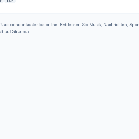
radio stations
radio stations
e
Talk
Radiosender kostenlos online. Entdecken Sie Musik, Nachrichten, Spor
lt auf Streema.