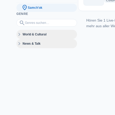
Cultur
location_on
Samch'ok
GENRE
Hören Sie 1 Live-
Genres suchen…
search
mehr aus aller We
expand_more
World & Cultural
expand_more
News & Talk