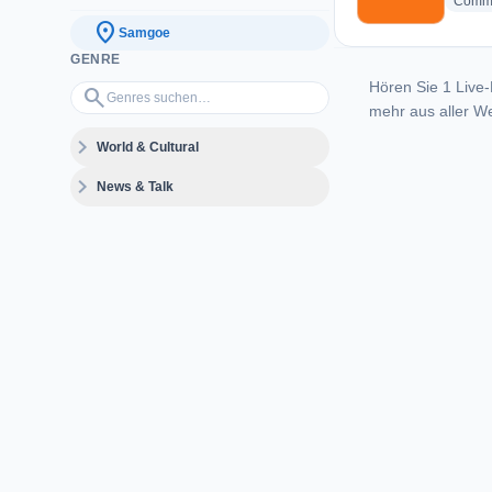
Commu
location_on
Samgoe
GENRE
Hören Sie 1 Live-
Genres suchen…
search
mehr aus aller We
expand_more
World & Cultural
expand_more
News & Talk