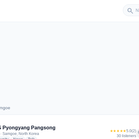
Sender
search
amgoe
 Samgoe
 Pyongyang Pangsong
★★★★★
5.0
(2)
f
· Samgoe, North Korea
30 listeners