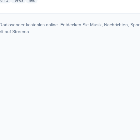
radio stations
radio stations
radio stations
nity
News
Talk
Radiosender kostenlos online. Entdecken Sie Musik, Nachrichten, Spor
lt auf Streema.