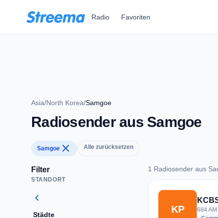
Zum Hauptinhalt springen
Radio
Favoriten
Asia
/
North Korea
/
Samgoe
Radiosender aus Samgoe
close
Alle zurücksetzen
Samgoe
1 Radiosender aus S
Filter
STANDORT
1 Radiosender aus
chevron_left
KCBS
KP
684 AM 
Städte