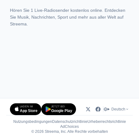
Hören Sie 1 Live-Radiosender kostenlos online. Entdecken
Sie Musik, Nachrichten, Sport und mehr aus aller Welt auf
Streema.
LADEN IM
JETZT BEI
Deutsch
App Store
Google Play
Nutzungsbedingungen
Datenschutzrichtlinie
Urheberrechtsrichtlinie
(öffnet in neuem Tab)
AdChoices
© 2026 Streema, Inc. Alle Rechte vorbehalten