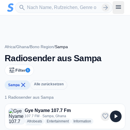
Zum Hauptinhalt springen
Sender suchen
menu
search
arrow_forward
Africa
/
Ghana
/
Bono Region
/
Sampa
Radiosender aus Sampa
tune
Filter
1
close
Alle zurücksetzen
Sampa
1 Radiosender aus Sampa
1 Radiosender aus Sampa
Gye Nyame 107.7 Fm
favorite
play_arrow
107.7 FM · Sampa, Ghana
radio stations
radio stations
radio stations
Afrobeats
Entertainment
Information
more genres for Gye Nyame 107.7 Fm
+2
more