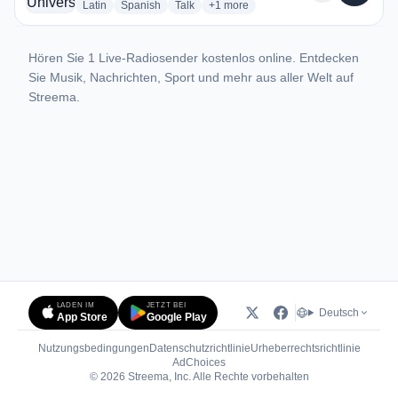
radio stations
radio stations
radio stations
more genres for Radio Universo FM 
Latin
Spanish
Talk
+1
more
Hören Sie 1 Live-Radiosender kostenlos online. Entdecken
Sie Musik, Nachrichten, Sport und mehr aus aller Welt auf
Streema.
LADEN IM
JETZT BEI
Deutsch
App Store
Google Play
Nutzungsbedingungen
Datenschutzrichtlinie
Urheberrechtsrichtlinie
(öffnet in neuem Tab)
AdChoices
© 2026 Streema, Inc. Alle Rechte vorbehalten