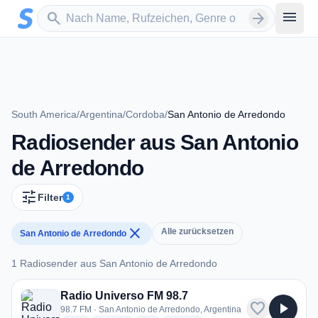
Zum Hauptinhalt springen
Sender suchen
menu
search
arrow_forward
South America
/
Argentina
/
Cordoba
/
San Antonio de Arredondo
Radiosender aus San Antonio
de Arredondo
tune
Filter
1
close
Alle zurücksetzen
San Antonio de Arredondo
1 Radiosender aus San Antonio de Arredondo
1 Radiosender aus San Antonio de Arredondo
Radio Universo FM 98.7
favorite
play_arrow
98.7 FM · San Antonio de Arredondo, Argentina