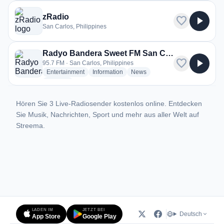
zRadio
favorite
play_arrow
San Carlos, Philippines
Radyo Bandera Sweet FM San Carlos - DYGM
favorite
play_arrow
95.7 FM · San Carlos, Philippines
radio stations
radio stations
radio stations
Entertainment
Information
News
more genres for Radyo Bandera Sweet FM San Carlos - DYGM
+1
more
Hören Sie 3 Live-Radiosender kostenlos online. Entdecken
Sie Musik, Nachrichten, Sport und mehr aus aller Welt auf
Streema.
LADEN IM
JETZT BEI
Deutsch
App Store
Google Play