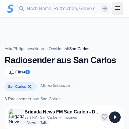
Zum Hauptinhalt springen
Sender suchen
menu
search
arrow_forward
Asia
/
Philippines
/
Negros Occidental
/
San Carlos
Radiosender aus San Carlos
tune
Filter
1
close
Alle zurücksetzen
San Carlos
3 Radiosender aus San Carlos
3 Radiosender aus San Carlos
Brigada News FM San Carlos - DYBA
favorite
play_arrow
89.3 FM · San Carlos, Philippines
radio stations
radio stations
News
Talk