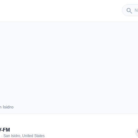
Sender
search
 Isidro
an Isidro
-FM
f
· San Isidro, United States