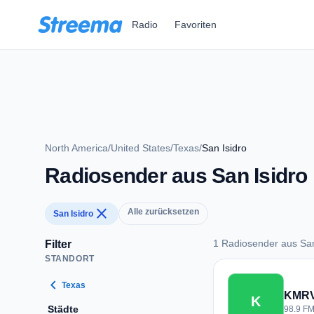
Zum Hauptinhalt springen
Radio
Favoriten
North America
/
United States
/
Texas
/
San Isidro
Radiosender aus San Isidro
close
Alle zurücksetzen
San Isidro
1 Radiosender aus San
Filter
STANDORT
1 Radiosender aus S
chevron_left
Texas
KMRV
K
Städte
98.9 FM 