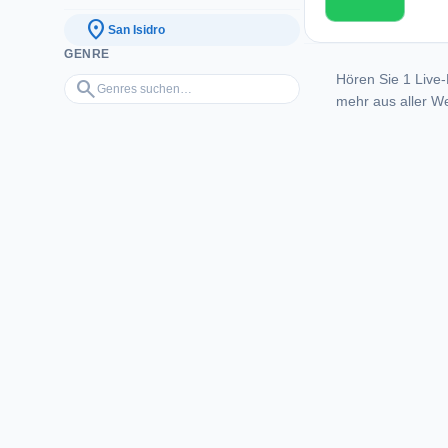
location_on
San Isidro
GENRE
Hören Sie 1 Live-
Genres suchen…
search
mehr aus aller We